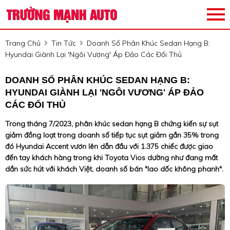
Trang Chủ
Tin Tức
Doanh Số Phân Khúc Sedan Hạng B:
Hyundai Giành Lại 'ngôi Vương' Áp Đảo Các Đối Thủ
DOANH SỐ PHÂN KHÚC SEDAN HẠNG B:
HYUNDAI GIÀNH LẠI 'NGÔI VƯƠNG' ÁP ĐẢO
CÁC ĐỐI THỦ
Trong tháng 7/2023, phân khúc sedan hạng B chứng kiến sự sụt
giảm đồng loạt trong doanh số tiếp tục sụt giảm gần 35% trong
đó Hyundai Accent vươn lên dẫn đầu với 1.375 chiếc được giao
đến tay khách hàng trong khi Toyota Vios dường như đang mất
dần sức hút với khách Việt, doanh số bán "lao dốc không phanh".