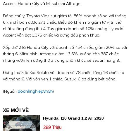
Accent, Honda City và Mitsubishi Attrage.
Đáng chú ý, Toyota Vios sụt giảm tới 86% doanh số so với tháng
6 khi chỉ bán được 271 chiếc. Điều đó khiến nó giảm từ vị trí thứ
nhất xuống đứng thứ 4. Tuy giảm doanh số 10% nhưng Hyundai
Accent vẫn đạt 1.375 chiếc và đứng đầu phân khúc.
Xếp thứ 2 là Honda City với doanh số 454 chiếc, giảm 20% so với
tháng 6. Mitsubishi Attrage giảm 13,6%, xuống còn 387 chiếc
nhưng vươn lên đứng thứ 3 trong phân khúc xe sedan hạng B.
Đứng thứ 5 là Kia Soluto với doanh số 78 chiếc, tăng 16 chiếc so
với tháng 6. Với vỏn vẹn 1 chiếc, Suzuki Ciaz đứng bét bảng.
(Nguồn:
doanhnghiepvn.vn
)
XE MỚI VỀ
Hyundai I10 Grand 1.2 AT 2020
289 Triệu