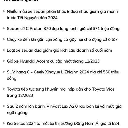
Nhiều mẫu xe sedan phân khúc B đua nhau giảm giá mạnh
trước Tết Nguyên đán 2024
Sedan cỡ C Proton S70 đẹp long lanh, giá chỉ 371 triệu đồng
Chạy xe đến khi gần cạn xăng có gây hại cho động cơ ô tô?
Loạt xe sedan đua giảm giá kích cầu doanh số cuối năm
Giá xe Hyundai Accent cũ cập nhật tháng 12/2023
SUV hạng C - Geely Xingyue L Zhiqing 2024 giá chỉ 550 triệu
đồng
Toyota tiếp tục tung khuyến mại hấp dẫn cho Toyota Vios
trong 12/2023
Sau 2 năm lăn bánh, VinFast Lux A2.0 rao bán lại với mức giá
ngỡ ngàng
Kia Seltos 2024 ta mắt tại thị trường Đông Nam Á, giá từ 524