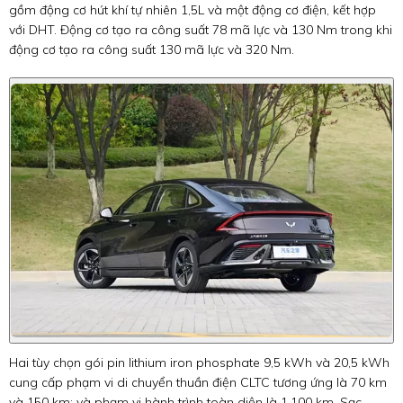
gồm động cơ hút khí tự nhiên 1,5L và một động cơ điện, kết hợp
với DHT. Động cơ tạo ra công suất 78 mã lực và 130 Nm trong khi
động cơ tạo ra công suất 130 mã lực và 320 Nm.
Hai tùy chọn gói pin lithium iron phosphate 9,5 kWh và 20,5 kWh
cung cấp phạm vi di chuyển thuần điện CLTC tương ứng là 70 km
và 150 km; và phạm vi hành trình toàn diện là 1.100 km. Sạc