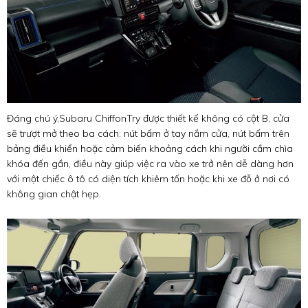
Đáng chú ý,
Subaru Chiffon
Try được thiết kế không có cột B, cửa
sẽ trượt mở theo ba cách: nút bấm ở tay nắm cửa, nút bấm trên
bảng điều khiển hoặc cảm biến khoảng cách khi người cầm chìa
khóa đến gần, điều này giúp việc ra vào xe trở nên dễ dàng hơn
với một chiếc ô tô có diện tích khiêm tốn hoặc khi xe đỗ ở nơi có
không gian chật hẹp.