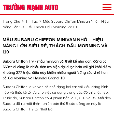
Trang Chủ
Tin Tức
Mẫu Subaru Chiffon Minivan Nhỏ – Hiệu
Năng Lớn Siêu Rẻ, Thách Đấu Morning Và I10
MẪU SUBARU CHIFFON MINIVAN NHỎ – HIỆU
NĂNG LỚN SIÊU RẺ, THÁCH ĐẤU MORNING VÀ
I10
Subaru Chiffon Try - mẫu minivan với thiết kế nhỏ gọn, động cơ
660cc đi cùng là nhiều tiện ích hiện đại được bán với giá khởi điểm
khoảng 277 triệu, điều này khiến nhiều người 'sửng sốt' vì rẻ hơn
cả Kia Morning và Hyundai Grand i10.
Subaru Chiffon là xe van cỡ nhỏ dạng kei car với kiểu dáng hình
hộp và thiết kế tối ưu cho việc sử dụng trong các đô thị chật hẹp.
Trước đó, Subaru Chiffon có 4 phiên bản là: L, G, R và RS. Mới đây,
Subaru đã ra mắt thêm phiên bản thứ 5 của dòng xe này là
Subaru Chiffon Try tại Nhật Bản.