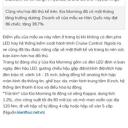
Cũng như hai đối thủ kể trên, Kia Morning đã có một tháng
tăng trưởng dương. Doanh số của mẫu xe Hàn Quốc này đạt
86 chiếc, tăng 38,7%.
Điểm yếu của mẫu xe này nằm ở trang bị khi không có đèn pha
LED hay hệ thống kiểm soát hành trình Cruise Control. Ngoài ra,
xe cũng đã lâu được nâng cấp về mặt thiết kế và trang bị nên sức
bán kém hơn hai đối thủ.
Trang bị đáng chú ý của Kia Morning gồm có đèn LED định vị ban
ngày, đèn hậu LED, gương chiếu hậu gập điện/chỉnh điện/tích hợp
đèn báo rẽ, vành 14 - 15 inch, bảng đồng hồ analog tích hợp
màn hình đa thông tin, ghế bọc da, màn hình trung tâm 8 inch, hệ
thống âm thanh 6 loa và điều hòa tự động.
"Trái tim" của Kia Morning là động cơ xăng Kappa, dung tích
1.25L, cho công suất tối đa 83 mã lực và mô-men xoắn cực đại
120 Nm, đi với hộp số tự động 4 cấp hoặc hộp số sàn 5 cấp.
(Nguồn:
kienthuc.net.vn
)