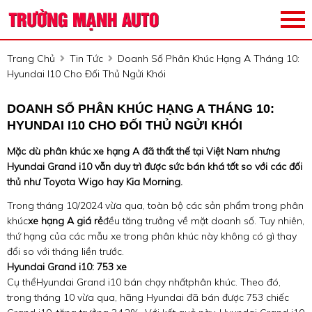
Trang Chủ
Tin Tức
Doanh Số Phân Khúc Hạng A Tháng 10:
Hyundai I10 Cho Đối Thủ Ngửi Khói
DOANH SỐ PHÂN KHÚC HẠNG A THÁNG 10:
HYUNDAI I10 CHO ĐỐI THỦ NGỬI KHÓI
Mặc dù phân khúc xe hạng A đã thất thế tại Việt Nam nhưng
Hyundai Grand i10 vẫn duy trì được sức bán khá tốt so với các đối
thủ như Toyota Wigo hay Kia Morning.
Trong tháng 10/2024 vừa qua, toàn bộ các sản phẩm trong phân
khúc
xe hạng A giá rẻ
đều tăng trưởng về mặt doanh số. Tuy nhiên,
thứ hạng của các mẫu xe trong phân khúc này không có gì thay
đổi so với tháng liền trước.
Hyundai Grand i10: 753 xe
Cụ thểHyundai Grand i10 bán chạy nhấtphân khúc. Theo đó,
trong tháng 10 vừa qua, hãng Hyundai đã bán được 753 chiếc