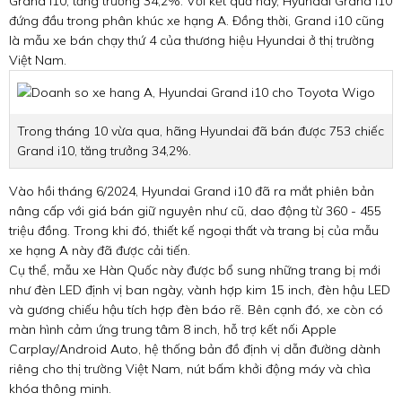
Grand i10, tăng trưởng 34,2%. Với kết quả này, Hyundai Grand i10
đứng đầu trong phân khúc xe hạng A. Đồng thời, Grand i10 cũng
là mẫu xe bán chạy thứ 4 của thương hiệu Hyundai ở thị trường
Việt Nam.
Trong tháng 10 vừa qua, hãng Hyundai đã bán được 753 chiếc
Grand i10, tăng trưởng 34,2%.
Vào hồi tháng 6/2024, Hyundai Grand i10 đã ra mắt phiên bản
nâng cấp với giá bán giữ nguyên như cũ, dao động từ 360 - 455
triệu đồng. Trong khi đó, thiết kế ngoại thất và trang bị của mẫu
xe hạng A này đã được cải tiến.
Cụ thể, mẫu xe Hàn Quốc này được bổ sung những trang bị mới
như đèn LED định vị ban ngày, vành hợp kim 15 inch, đèn hậu LED
và gương chiếu hậu tích hợp đèn báo rẽ. Bên cạnh đó, xe còn có
màn hình cảm ứng trung tâm 8 inch, hỗ trợ kết nối Apple
Carplay/Android Auto, hệ thống bản đồ định vị dẫn đường dành
riêng cho thị trường Việt Nam, nút bấm khởi động máy và chìa
khóa thông minh.