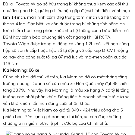
Bù lại, Toyota Wigo sở hữu trang bị không thua kém các đối thủ
như đèn pha LED, gương chiếu hậu gập điện/chỉnh điện, vành hợp
kim 14 inch, màn hình cảm ứng trung tâm 7 inch và hệ thống âm
thanh 4 loa. Đặc biệt, xe còn được trang bị những tính năng an
toàn hiếm hoi trong phân khúc như hệ thống cảnh báo điểm mù
BSM hay cảnh báo phương tiện cắt ngang khi lùi RCTA.
Toyota Wigo được trang bị động cơ xăng 1.2L mới, kết hợp cùng
hộp số sàn 5 cấp hoặc hộp số tự động vô cấp kép D-CVT. Động
cơ này cho công suất tối đa 87 mã lực và mô-men xoắn cực đại
113 Nm.
Kia Morning: 86 xe
Cũng như hai đối thủ kể trên, Kia Morning đã có một tháng tăng
trưởng dương. Doanh số của mẫu xe Hàn Quốc này đạt 86 chiếc,
tăng 38,7%. Như vậy, Kia Morning là mẫu xe hạng A có tỷ lệ tăng
trưởng cao nhất phân khúc. Đáng tiếc là doanh số thực tế của xe
vẫn khá khiêm tốn nên đứng cuối phân khúc.
Kia Morning tại Việt Nam có giá từ 349 - 424 triệu đồng cho 5
phiên bản. Bên cạnh giá bán hợp túi tiền, xe còn được hưởng
chương trình giảm 50% lệ phí trước bạ của Chính phủ.