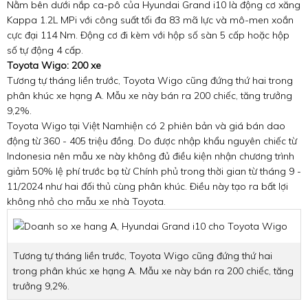
Nằm bên dưới nắp ca-pô của Hyundai Grand i10 là động cơ xăng
Kappa 1.2L MPi với công suất tối đa 83 mã lực và mô-men xoắn
cực đại 114 Nm. Động cơ đi kèm với hộp số sàn 5 cấp hoặc hộp
số tự động 4 cấp.
Toyota Wigo: 200 xe
Tương tự tháng liền trước, Toyota Wigo cũng đứng thứ hai trong
phân khúc xe hạng A. Mẫu xe này bán ra 200 chiếc, tăng trưởng
9,2%.
Toyota Wigo tại Việt Namhiện có 2 phiên bản và giá bán dao
động từ 360 - 405 triệu đồng. Do được nhập khẩu nguyên chiếc từ
Indonesia nên mẫu xe này không đủ điều kiện nhận chương trình
giảm 50% lệ phí trước bạ từ Chính phủ trong thời gian từ tháng 9 -
11/2024 như hai đối thủ cùng phân khúc. Điều này tạo ra bất lợi
không nhỏ cho mẫu xe nhà Toyota.
Tương tự tháng liền trước, Toyota Wigo cũng đứng thứ hai
trong phân khúc xe hạng A. Mẫu xe này bán ra 200 chiếc, tăng
trưởng 9,2%.