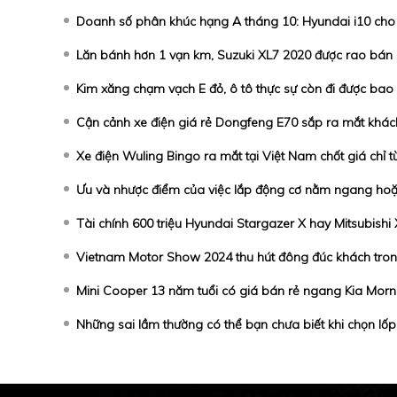
Doanh số phân khúc hạng A tháng 10: Hyundai i10 cho đ
Lăn bánh hơn 1 vạn km, Suzuki XL7 2020 được rao bán
Kim xăng chạm vạch E đỏ, ô tô thực sự còn đi được bao
Cận cảnh xe điện giá rẻ Dongfeng E70 sắp ra mắt khác
Xe điện Wuling Bingo ra mắt tại Việt Nam chốt giá chỉ t
Ưu và nhược điểm của việc lắp động cơ nằm ngang hoặ
Tài chính 600 triệu Hyundai Stargazer X hay Mitsubishi
Vietnam Motor Show 2024 thu hút đông đúc khách tron
Mini Cooper 13 năm tuổi có giá bán rẻ ngang Kia Mor
Những sai lầm thường có thể bạn chưa biết khi chọn lốp