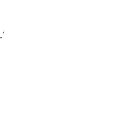
 lý
áp