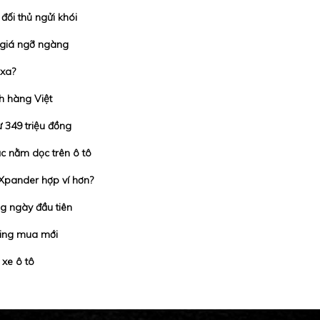
ối thủ ngửi khói
 giá ngỡ ngàng
 xa?
h hàng Việt
ừ 349 triệu đồng
c nằm dọc trên ô tô
 Xpander hợp ví hơn?
g ngày đầu tiên
ning mua mới
 xe ô tô