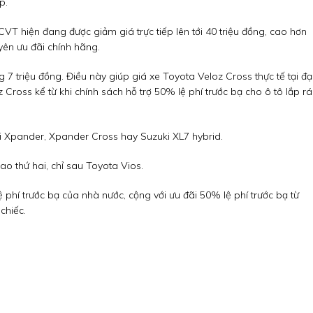
p.
CVT hiện đang được giảm giá trực tiếp lên tới 40 triệu đồng, cao hơn
ên ưu đãi chính hãng.
 triệu đồng. Điều này giúp giá xe Toyota Veloz Cross thực tế tại đại
oz Cross kể từ khi chính sách hỗ trợ 50% lệ phí trước bạ cho ô tô lắp r
shi Xpander, Xpander Cross hay Suzuki XL7 hybrid.
o thứ hai, chỉ sau Toyota Vios.
 phí trước bạ của nhà nước, cộng với ưu đãi 50% lệ phí trước bạ từ
chiếc.