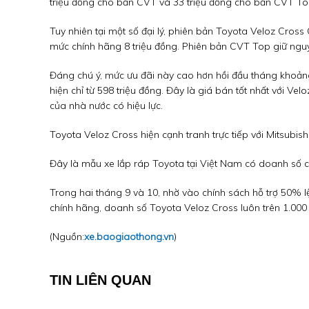
triệu đồng cho bản CVT và 33 triệu đồng cho bản CVT To
Tuy nhiên tại một số đại lý, phiên bản Toyota Veloz Cross 
mức chính hãng 8 triệu đồng. Phiên bản CVT Top giữ nguy
Đáng chú ý, mức ưu đãi này cao hơn hồi đầu tháng khoảng 7
hiện chỉ từ 598 triệu đồng. Đây là giá bán tốt nhất với Vel
của nhà nước có hiệu lực.
Toyota Veloz Cross hiện cạnh tranh trực tiếp với Mitsubi
Đây là mẫu xe lắp ráp Toyota tại Việt Nam có doanh số ca
Trong hai tháng 9 và 10, nhờ vào chính sách hỗ trợ 50% lệ
chính hãng, doanh số Toyota Veloz Cross luôn trên 1.000 
(Nguồn:
xe.baogiaothong.vn
)
TIN LIÊN QUAN