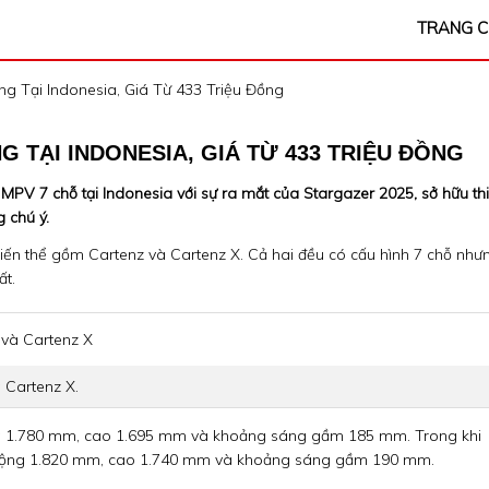
TRANG 
ng Tại Indonesia, Giá Từ 433 Triệu Đồng
G TẠI INDONESIA, GIÁ TỪ 433 TRIỆU ĐỒNG
MPV 7 chỗ tại Indonesia với sự ra mắt của Stargazer 2025, sở hữu thi
 chú ý.
biến thể gồm Cartenz và Cartenz X. Cả hai đều có cấu hình 7 chỗ như
ất.
 Cartenz X.
ộng 1.780 mm, cao 1.695 mm và khoảng sáng gầm 185 mm. Trong khi
m, rộng 1.820 mm, cao 1.740 mm và khoảng sáng gầm 190 mm.