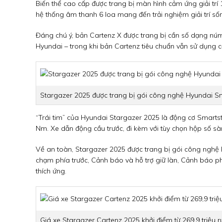
Biến thể cao cấp được trang bị màn hình cảm ứng giải trí 
hệ thống âm thanh 6 loa mang đến trải nghiệm giải trí số
Đáng chú ý, bản Cartenz X được trang bị cần số dạng núm 
Hyundai – trong khi bản Cartenz tiêu chuẩn vẫn sử dụng c
Stargazer 2025 được trang bị gói công nghệ Hyundai S
“Trái tim” của Hyundai Stargazer 2025 là động cơ Smart
Nm. Xe dẫn động cầu trước, đi kèm với tùy chọn hộp số sà
Về an toàn, Stargazer 2025 được trang bị gói công ng
chạm phía trước, Cảnh báo và hỗ trợ giữ làn, Cảnh báo ph
thích ứng.
Giá xe Stargazer Cartenz 2025 khởi điểm từ 269,9 triệu r