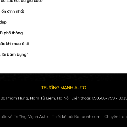
ó đủ sức hút dù giá cao?
 ổn định nhất
 đẹp
 B phổ thông
hắc khi mua ô tô
, lùi bám bụng”
TRƯỜNG MẠNH AUTO
: 88 Phạm Hùng, Nam Từ Liêm, Hà Nội. Điện thoại: 0985067799 - 09
huộc về Trường Mạnh Auto -
Thiết kế bởi
Bonbanh.com - Chuyên tran