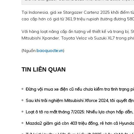
Tại Indonesia, giá xe Stargazer Cartenz 2025 khởi điểm từ
cao cấp hơn có giá từ 361,9 triệu rupiah (tương đương 580 
Với hàng loạt nâng cấp ấn tượng về thiết kế và trang bị,
Mitsubishi Xpander, Toyota Veloz và Suzuki XL7 trong p
(Nguồn:
baoquocte.vn
)
TIN LIÊN QUAN
Đừng vội mua xe điện cũ nếu chưa kiểm tra tình trạng p
Sau khi trải nghiệm Mitsubishi Xforce 2024, tôi quyết đ
Loạt ô tô ra mắt tháng 7/2025: Nhiều lựa chọn hấp dẫn, 
Mazda2 giảm giá còn 403 triệu đồng, rẻ hơn cả Hyunda