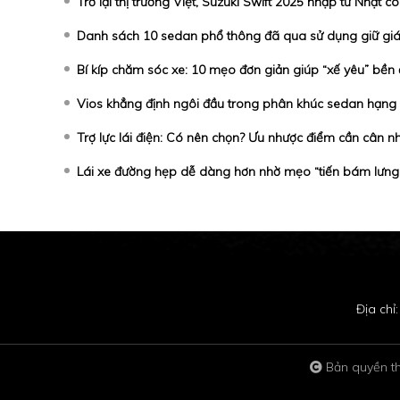
Trở lại thị trường Việt, Suzuki Swift 2025 nhập từ Nhật c
Danh sách 10 sedan phổ thông đã qua sử dụng giữ giá
Bí kíp chăm sóc xe: 10 mẹo đơn giản giúp “xế yêu” bền
Vios khẳng định ngôi đầu trong phân khúc sedan hạng
Trợ lực lái điện: Có nên chọn? Ưu nhược điểm cần cân n
Lái xe đường hẹp dễ dàng hơn nhờ mẹo “tiến bám lưng
Địa chỉ
Bản quyền t