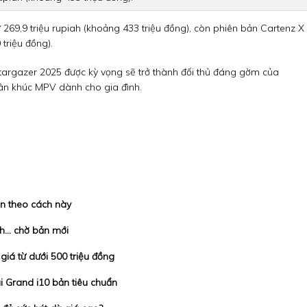
 269,9 triệu rupiah (khoảng 433 triệu đồng), còn phiên bản Cartenz X
triệu đồng).
 Stargazer 2025 được kỳ vọng sẽ trở thành đối thủ đáng gờm của
hân khúc MPV dành cho gia đình.
in theo cách này
ịnh… chờ bản mới
giá từ dưới 500 triệu đồng
i Grand i10 bản tiêu chuẩn