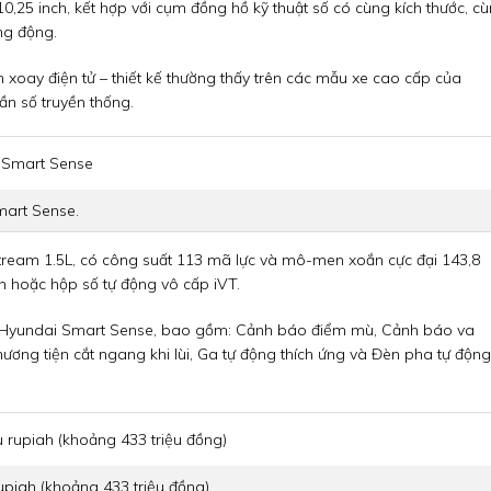
10,25 inch, kết hợp với cụm đồng hồ kỹ thuật số có cùng kích thước, c
ng động.
xoay điện tử – thiết kế thường thấy trên các mẫu xe cao cấp của
ần số truyền thống.
mart Sense.
stream 1.5L, có công suất 113 mã lực và mô-men xoắn cực đại 143,8
n hoặc hộp số tự động vô cấp iVT.
hệ Hyundai Smart Sense, bao gồm: Cảnh báo điểm mù, Cảnh báo va
ương tiện cắt ngang khi lùi, Ga tự động thích ứng và Đèn pha tự động
upiah (khoảng 433 triệu đồng).