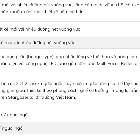
mới với nhiều đường nét vuông vức, tăng cảm giác vững chãi cho xe.
hỏe khoắn, cản trước thiết kế hầm hố hơn.
ế mới với nhiều đường nét vuông vức.
nóc dạng cầu (bridge-type), góp phần tăng vẻ thể thao và nâng cao
toàn diện với công nghệ LED, bao gồm đèn pha Multi Focus Reflector,
bố cục 2-3-2 cho 7 người ngồi. Tuy nhiên, người dùng có thể tùy chọ
ng ghế giữa, thiết kế theo phong cách “ghế cơ trưởng”, mang lại trải
rên Stargazer tại thị trường Việt Nam.
 người ngồi.