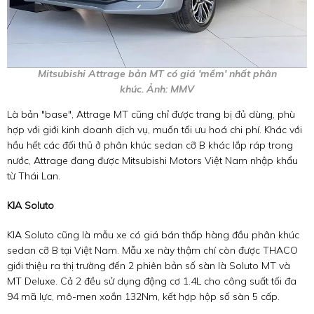
Mitsubishi Attrage bản MT có giá 'mềm' nhất phân
khúc. Ảnh: MMV
Là bản "base", Attrage MT cũng chỉ được trang bị đủ dùng, phù
hợp với giới kinh doanh dịch vụ, muốn tối ưu hoá chi phí. Khác với
hầu hết các đối thủ ở phân khúc sedan cỡ B khác lắp ráp trong
nước, Attrage đang được Mitsubishi Motors Việt Nam nhập khẩu
từ Thái Lan.
KIA Soluto
KIA Soluto cũng là mẫu xe có giá bán thấp hàng đầu phân khúc
sedan cỡ B tại Việt Nam. Mẫu xe này thậm chí còn được THACO
giới thiệu ra thị trường đến 2 phiên bản số sàn là Soluto MT và
MT Deluxe. Cả 2 đều sử dụng động cơ 1.4L cho công suất tối đa
94 mã lực, mô-men xoắn 132Nm, kết hợp hộp số sàn 5 cấp.