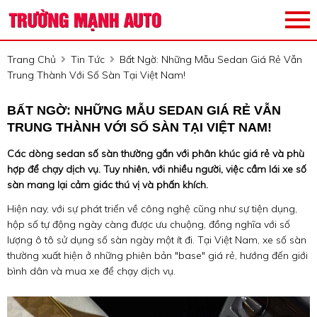
Trang Chủ
Tin Tức
Bất Ngờ: Những Mẫu Sedan Giá Rẻ Vẫn
Trung Thành Với Số Sàn Tại Việt Nam!
BẤT NGỜ: NHỮNG MẪU SEDAN GIÁ RẺ VẪN
TRUNG THÀNH VỚI SỐ SÀN TẠI VIỆT NAM!
Các dòng sedan số sàn thường gắn với phân khúc giá rẻ và phù
hợp để chạy dịch vụ. Tuy nhiên, với nhiều người, việc cầm lái xe số
sàn mang lại cảm giác thú vị và phấn khích.
Hiện nay, với sự phát triển về công nghệ cũng như sự tiện dụng,
hộp số tự động ngày càng được ưu chuộng, đồng nghĩa với số
lượng ô tô sử dụng số sàn ngày một ít đi. Tại Việt Nam, xe số sàn
thường xuất hiện ở những phiên bản "base" giá rẻ, hướng đến giới
bình dân và mua xe để chạy dịch vụ.