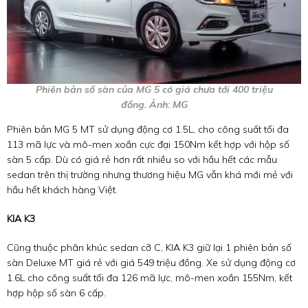
Phiên bản số sàn của MG 5 có giá chưa tới 400 triệu
đồng. Ảnh: MG
Phiên bản MG 5 MT sử dụng động cơ 1.5L, cho công suất tối đa
113 mã lực và mô-men xoắn cực đại 150Nm kết hợp với hộp số
sàn 5 cấp. Dù có giá rẻ hơn rất nhiều so với hầu hết các mẫu
sedan trên thị trường nhưng thương hiệu MG vẫn khá mới mẻ với
hầu hết khách hàng Việt.
KIA K3
Cũng thuộc phân khúc sedan cỡ C, KIA K3 giữ lại 1 phiên bản số
sàn Deluxe MT giá rẻ với giá 549 triệu đồng. Xe sử dụng động cơ
1.6L cho công suất tối đa 126 mã lực, mô-men xoắn 155Nm, kết
hợp hộp số sàn 6 cấp.