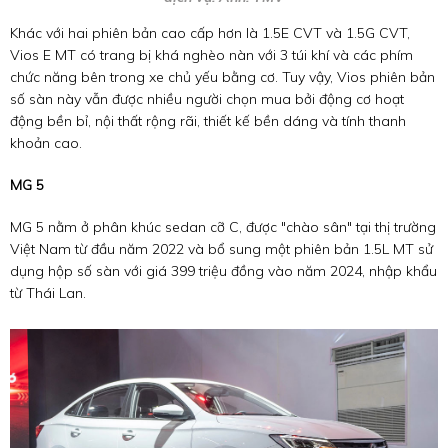
Khác với hai phiên bản cao cấp hơn là 1.5E CVT và 1.5G CVT,
Vios E MT có trang bị khá nghèo nàn với 3 túi khí và các phím
chức năng bên trong xe chủ yếu bằng cơ. Tuy vậy, Vios phiên bản
số sàn này vẫn được nhiều người chọn mua bởi động cơ hoạt
động bền bỉ, nội thất rộng rãi, thiết kế bền dáng và tính thanh
khoản cao.
MG 5
MG 5 nằm ở phân khúc sedan cỡ C, được "chào sân" tại thị trường
Việt Nam từ đầu năm 2022 và bổ sung một phiên bản 1.5L MT sử
dụng hộp số sàn với giá 399 triệu đồng vào năm 2024, nhập khẩu
từ Thái Lan.