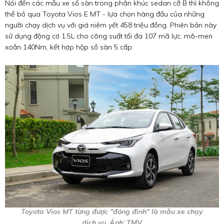
Nói đến các mẫu xe số sàn trong phân khúc sedan cỡ B thì không
thể bỏ qua Toyota Vios E MT - lựa chọn hàng đầu của những
người chạy dịch vụ với giá niêm yết 458 triệu đồng. Phiên bản này
sử dụng động cơ 1.5L cho công suất tối đa 107 mã lực, mô-men
xoắn 140Nm, kết hợp hộp số sàn 5 cấp.
Toyota Vios MT từng được "đóng đinh" là mẫu xe chạy
dịch vụ. Ảnh: TMV