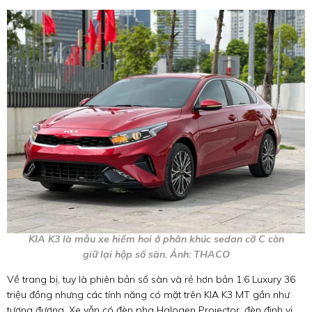
KIA K3 là mẫu xe hiếm hoi ở phân khúc sedan cỡ C còn
giữ lại hộp số sàn. Ảnh: THACO
Về trang bị, tuy là phiên bản số sàn và rẻ hơn bản 1.6 Luxury 36
triệu đồng nhưng các tính năng có mặt trên KIA K3 MT gần như
tương đương. Xe vẫn có đèn pha Halogen Projector, đèn định vị