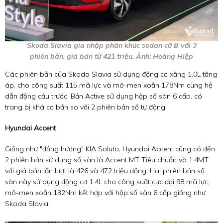
Skoda Slavia gia nhập phân khúc sedan cỡ B với 3
phiên bản, giá bán từ 421 triệu. Ảnh: Hoàng Hiệp
Các phiên bản của Skoda Slavia sử dụng động cơ xăng 1.0L tăng
áp, cho công suất 115 mã lực và mô-men xoắn 178Nm cùng hệ
dẫn động cầu trước. Bản Active sử dụng hộp số sàn 6 cấp, có
trang bị khá cơ bản so với 2 phiên bản số tự động.
Hyundai Accent
Giống như "đồng hương" KIA Soluto, Hyundai Accent cũng có đến
2 phiên bản sử dụng số sàn là Accent MT Tiêu chuẩn và 1.4MT
với giá bán lần lượt là 426 và 472 triệu đồng. Hai phiên bản số
sàn này sử dụng động cơ 1.4L cho công suất cực đại 98 mã lực,
mô-men xoắn 132Nm kết hợp với hộp số sàn 6 cấp giống như
Skoda Slavia.