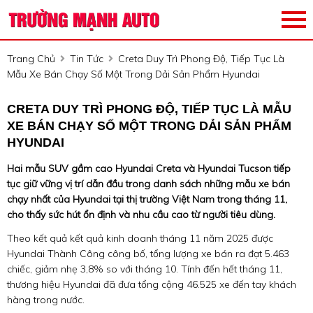
Trang Chủ
Tin Tức
Creta Duy Trì Phong Độ, Tiếp Tục Là
Mẫu Xe Bán Chạy Số Một Trong Dải Sản Phẩm Hyundai
CRETA DUY TRÌ PHONG ĐỘ, TIẾP TỤC LÀ MẪU
XE BÁN CHẠY SỐ MỘT TRONG DẢI SẢN PHẨM
HYUNDAI
Hai mẫu SUV gầm cao Hyundai Creta và Hyundai Tucson tiếp
tục giữ vững vị trí dẫn đầu trong danh sách những mẫu xe bán
chạy nhất của Hyundai tại thị trường Việt Nam trong tháng 11,
cho thấy sức hút ổn định và nhu cầu cao từ người tiêu dùng.
Theo kết quả kết quả kinh doanh tháng 11 năm 2025 được
Hyundai Thành Công công bố, tổng lượng xe bán ra đạt 5.463
chiếc, giảm nhẹ 3,8% so với tháng 10. Tính đến hết tháng 11,
thương hiệu Hyundai đã đưa tổng cộng 46.525 xe đến tay khách
hàng trong nước.