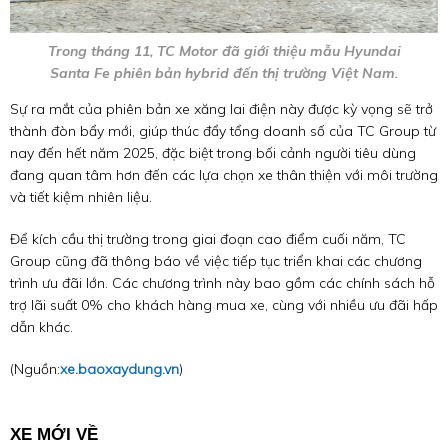
Trong tháng 11, TC Motor đã giới thiệu mẫu Hyundai
Santa Fe phiên bản hybrid đến thị trường Việt Nam.
Sự ra mắt của phiên bản xe xăng lai điện này được kỳ vọng sẽ trở
thành đòn bẩy mới, giúp thúc đẩy tổng doanh số của TC Group từ
nay đến hết năm 2025, đặc biệt trong bối cảnh người tiêu dùng
đang quan tâm hơn đến các lựa chọn xe thân thiện với môi trường
và tiết kiệm nhiên liệu.
Để kích cầu thị trường trong giai đoạn cao điểm cuối năm, TC
Group cũng đã thông báo về việc tiếp tục triển khai các chương
trình ưu đãi lớn. Các chương trình này bao gồm các chính sách hỗ
trợ lãi suất 0% cho khách hàng mua xe, cùng với nhiều ưu đãi hấp
dẫn khác.
(Nguồn:
xe.baoxaydung.vn
)
XE MỚI VỀ