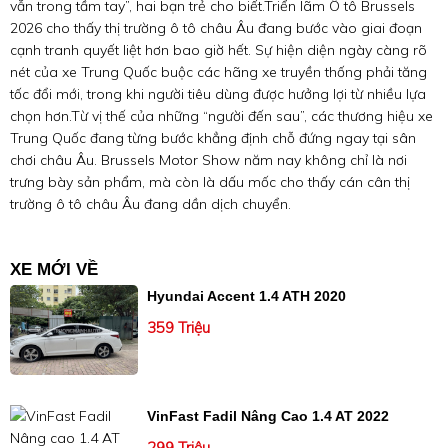
vẫn trong tầm tay”, hai bạn trẻ cho biết.Triển lãm Ô tô Brussels
2026 cho thấy thị trường ô tô châu Âu đang bước vào giai đoạn
cạnh tranh quyết liệt hơn bao giờ hết. Sự hiện diện ngày càng rõ
nét của xe Trung Quốc buộc các hãng xe truyền thống phải tăng
tốc đổi mới, trong khi người tiêu dùng được hưởng lợi từ nhiều lựa
chọn hơn.Từ vị thế của những “người đến sau”, các thương hiệu xe
Trung Quốc đang từng bước khẳng định chỗ đứng ngay tại sân
chơi châu Âu. Brussels Motor Show năm nay không chỉ là nơi
trưng bày sản phẩm, mà còn là dấu mốc cho thấy cán cân thị
trường ô tô châu Âu đang dần dịch chuyển.
XE MỚI VỀ
Hyundai Accent 1.4 ATH 2020
359 Triệu
VinFast Fadil Nâng Cao 1.4 AT 2022
299 Triệu