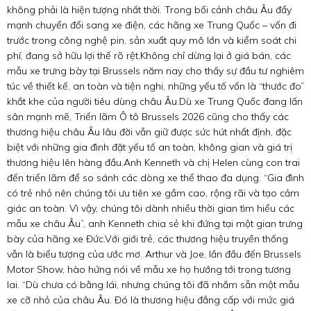
không phải là hiện tượng nhất thời. Trong bối cảnh châu Âu đẩy
mạnh chuyển đổi sang xe điện, các hãng xe Trung Quốc – vốn đi
trước trong công nghệ pin, sản xuất quy mô lớn và kiểm soát chi
phí, đang sở hữu lợi thế rõ rệt.Không chỉ dừng lại ở giá bán, các
mẫu xe trưng bày tại Brussels năm nay cho thấy sự đầu tư nghiêm
túc về thiết kế, an toàn và tiện nghi, những yếu tố vốn là “thước đo”
khắt khe của người tiêu dùng châu Âu.Dù xe Trung Quốc đang lấn
sân mạnh mẽ, Triển lãm Ô tô Brussels 2026 cũng cho thấy các
thương hiệu châu Âu lâu đời vẫn giữ được sức hút nhất định, đặc
biệt với những gia đình đặt yếu tố an toàn, không gian và giá trị
thương hiệu lên hàng đầu.Anh Kenneth và chị Helen cùng con trai
đến triển lãm để so sánh các dòng xe thể thao đa dụng. “Gia đình
có trẻ nhỏ nên chúng tôi ưu tiên xe gầm cao, rộng rãi và tạo cảm
giác an toàn. Vì vậy, chúng tôi dành nhiều thời gian tìm hiểu các
mẫu xe châu Âu”, anh Kenneth chia sẻ khi đứng tại một gian trưng
bày của hãng xe Đức.Với giới trẻ, các thương hiệu truyền thống
vẫn là biểu tượng của ước mơ. Arthur và Joe, lần đầu đến Brussels
Motor Show, hào hứng nói về mẫu xe họ hướng tới trong tương
lai. “Dù chưa có bằng lái, nhưng chúng tôi đã nhắm sẵn một mẫu
xe cỡ nhỏ của châu Âu. Đó là thương hiệu đẳng cấp với mức giá