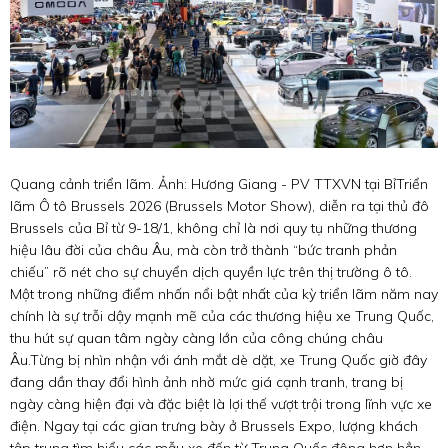
Quang cảnh triển lãm. Ảnh: Hương Giang - PV TTXVN tại BỉTriển
lãm Ô tô Brussels 2026 (Brussels Motor Show), diễn ra tại thủ đô
Brussels của Bỉ từ 9-18/1, không chỉ là nơi quy tụ những thương
hiệu lâu đời của châu Âu, mà còn trở thành “bức tranh phản
chiếu” rõ nét cho sự chuyển dịch quyền lực trên thị trường ô tô.
Một trong những điểm nhấn nổi bật nhất của kỳ triển lãm năm nay
chính là sự trỗi dậy mạnh mẽ của các thương hiệu xe Trung Quốc,
thu hút sự quan tâm ngày càng lớn của công chúng châu
Âu.Từng bị nhìn nhận với ánh mắt dè dặt, xe Trung Quốc giờ đây
đang dần thay đổi hình ảnh nhờ mức giá cạnh tranh, trang bị
ngày càng hiện đại và đặc biệt là lợi thế vượt trội trong lĩnh vực xe
điện. Ngay tại các gian trưng bày ở Brussels Expo, lượng khách