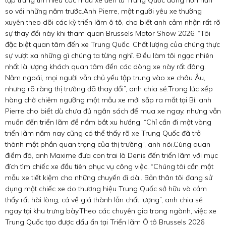
tập trung tìm hiểu các mẫu xe đến từ Trung Quốc đông hơn hẳn
so với những năm trước.Anh Pierre, một người yêu xe thường
xuyên theo dõi các kỳ triển lãm ô tô, cho biết anh cảm nhận rất rõ
sự thay đổi này khi tham quan Brussels Motor Show 2026. “Tôi
đặc biệt quan tâm đến xe Trung Quốc. Chất lượng của chúng thực
sự vượt xa những gì chúng ta từng nghĩ. Điều làm tôi ngạc nhiên
nhất là lượng khách quan tâm đến các dòng xe này rất đông.
Năm ngoái, mọi người vẫn chủ yếu tập trung vào xe châu Âu,
nhưng rõ ràng thị trường đã thay đổi”, anh chia sẻ.Trong lúc xếp
hàng chờ chiêm ngưỡng một mẫu xe mới sắp ra mắt tại Bỉ, anh
Pierre cho biết dù chưa đủ ngân sách để mua xe ngay, nhưng vẫn
muốn đến triển lãm để nắm bắt xu hướng. “Chỉ cần đi một vòng
triển lãm năm nay cũng có thể thấy rõ xe Trung Quốc đã trở
thành một phần quan trọng của thị trường”, anh nói.Cùng quan
điểm đó, anh Maxime đưa con trai là Denis đến triển lãm với mục
đích tìm chiếc xe đầu tiên phục vụ công việc. “Chúng tôi cần một
mẫu xe tiết kiệm cho những chuyến đi dài. Bản thân tôi đang sử
dụng một chiếc xe do thương hiệu Trung Quốc sở hữu và cảm
thấy rất hài lòng, cả về giá thành lẫn chất lượng”, anh chia sẻ
ngay tại khu trưng bày.Theo các chuyên gia trong ngành, việc xe
Trung Quốc tạo được dấu ấn tại Triển lãm Ô tô Brussels 2026