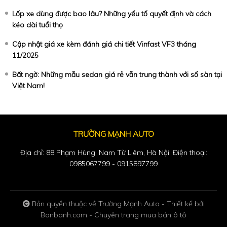
Lốp xe dùng được bao lâu? Những yếu tố quyết định và cách
kéo dài tuổi thọ
Cập nhật giá xe kèm đánh giá chi tiết Vinfast VF3 tháng
11/2025
Bất ngờ: Những mẫu sedan giá rẻ vẫn trung thành với số sàn tại
Việt Nam!
TRƯỜNG MẠNH AUTO
Địa chỉ: 88 Phạm Hùng, Nam Từ Liêm, Hà Nội. Điện thoại:
0985067799 - 0915897799
Bản quyền thuộc về Trường Mạnh Auto -
Thiết kế bởi
Bonbanh.com - Chuyên trang mua bán ô tô