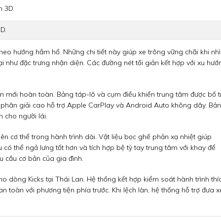
3D.
heo hướng hầm hố. Những chi tiết này giúp xe trông vững chãi khi nh
ại như đặc trưng nhận diện. Các đường nét tối giản kết hợp với xu hướ
m mới hoàn toàn. Bảng táp-lô và cụm điều khiển trung tâm được bố tr
độ phân giải cao hỗ trợ Apple CarPlay và Android Auto không dây. Bả
 cho người lái.
n cơ thể trong hành trình dài. Vật liệu bọc ghế phản xạ nhiệt giúp
 thể ngả lưng tốt hơn và tích hợp bệ tỳ tay trung tâm với khay để
u cầu cơ bản của gia đình.
cho dòng Kicks tại Thái Lan. Hệ thống kết hợp kiểm soát hành trình thí
an toàn với phương tiện phía trước. Khi lệch làn, hệ thống hỗ trợ đưa x