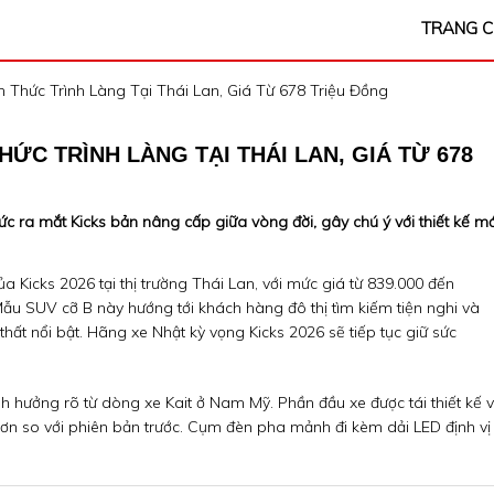
TRANG 
 Thức Trình Làng Tại Thái Lan, Giá Từ 678 Triệu Đồng
HỨC TRÌNH LÀNG TẠI THÁI LAN, GIÁ TỪ 678
c ra mắt Kicks bản nâng cấp giữa vòng đời, gây chú ý với thiết kế mớ
a Kicks 2026 tại thị trường Thái Lan, với mức giá từ 839.000 đến
ẫu SUV cỡ B này hướng tới khách hàng đô thị tìm kiếm tiện nghi và
thất nổi bật. Hãng xe Nhật kỳ vọng Kicks 2026 sẽ tiếp tục giữ sức
 hưởng rõ từ dòng xe Kait ở Nam Mỹ. Phần đầu xe được tái thiết kế v
 hơn so với phiên bản trước. Cụm đèn pha mảnh đi kèm dải LED định vị