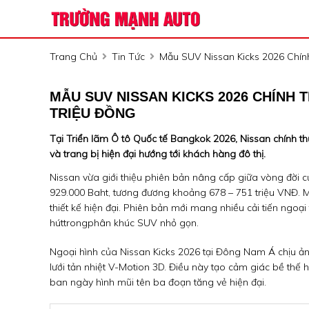
Trang Chủ
Tin Tức
Mẫu SUV Nissan Kicks 2026 Chính
MẪU SUV NISSAN KICKS 2026 CHÍNH T
TRIỆU ĐỒNG
Tại Triển lãm Ô tô Quốc tế Bangkok 2026, Nissan chính thứ
và trang bị hiện đại hướng tới khách hàng đô thị.
Nissan vừa giới thiệu phiên bản nâng cấp giữa vòng đời củ
929.000 Baht, tương đương khoảng 678 – 751 triệu VNĐ. M
thiết kế hiện đại. Phiên bản mới mang nhiều cải tiến ngoại 
hút
trong
phân khúc SUV nhỏ gọn.
Ngoại hình của Nissan Kicks 2026 tại Đông Nam Á chịu ảnh
lưới tản nhiệt V-Motion 3D. Điều này tạo cảm giác bề thế
ban ngày hình mũi tên ba đoạn tăng vẻ hiện đại.