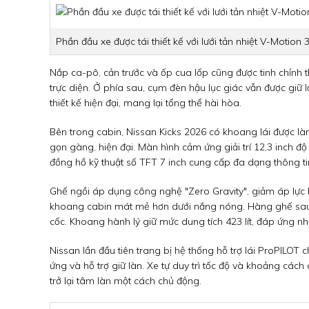
Phần đầu xe được tái thiết kế với lưới tản nhiệt V-Motion 
Nắp ca-pô, cản trước và ốp cua lốp cũng được tinh chỉnh t
trực diện. Ở phía sau, cụm đèn hậu lục giác vẫn được giữ l
thiết kế hiện đại, mang lại tổng thể hài hòa.
Bên trong cabin, Nissan Kicks 2026 có khoang lái được là
gọn gàng, hiện đại. Màn hình cảm ứng giải trí 12,3 inch 
đồng hồ kỹ thuật số TFT 7 inch cung cấp đa dạng thông tin
Ghế ngồi áp dụng công nghệ "Zero Gravity", giảm áp lực lê
khoang cabin mát mẻ hơn dưới nắng nóng. Hàng ghế sau có
cốc. Khoang hành lý giữ mức dung tích 423 lít, đáp ứng nh
Nissan lần đầu tiên trang bị hệ thống hỗ trợ lái ProPILOT 
ứng và hỗ trợ giữ làn. Xe tự duy trì tốc độ và khoảng cách 
trở lại tâm làn một cách chủ động.