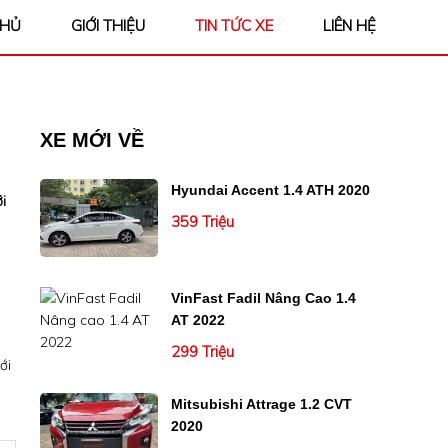
CHỦ
GIỚI THIỆU
TIN TỨC XE
LIÊN HỆ
XE MỚI VỀ
Hyundai Accent 1.4 ATH 2020
i
359 Triệu
VinFast Fadil Nâng Cao 1.4
AT 2022
299 Triệu
ới
Mitsubishi Attrage 1.2 CVT
2020