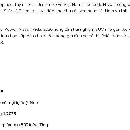
lippines. Tuy nhiên, thời điểm xe về Việt Nam chưa được Nissan công b
h SUV cỡ B tiện nghi. Xe đáp ứng nhu cầu vận hành tiết kiệm và linh
rid e-Power, Nissan Kicks 2026 nâng tầm trải nghiệm SUV nhỏ gọn. Xe 
là lựa chọn hấp dẫn cho khách hàng gia đình và đô thị. Phiên bản nân
c.
26
c có mặt tại Việt Nam
g 1/2026
ng tầm giá 500 triệu đồng