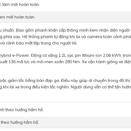
làm mới hoàn toàn.
iêu chuẩn. Bao gồm phanh khẩn cấp thông minh kèm nhận diện người 
 phía sau. Hệ thống phanh tự động khi lùi và camera toàn cảnh phá
 và cảnh báo mất tập trung cho người lái.
 hybrid e-Power. Động cơ xăng 1.2L sạc pin lithium-ion 2,06 kWh, tro
 suất 136 mã lực và mô-men xoắn 280 Nm. Xe vận hành giống xe điệ
hoặc giảm tốc bằng bàn đạp ga. Điều này giúp di chuyển trong đô thị
 khi lái xe trong điều kiện tắc nghẽn. Người dùng vẫn có thể tận hưở
h theo hướng hầm hố.