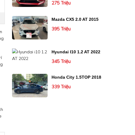
275 Triệu
Mazda CX5 2.0 AT 2015
395 Triệu
ìn
ng
Hyundai I10 1.2 AT 2022
í
345 Triệu
ng
Honda City 1.5TOP 2018
339 Triệu
ch
e