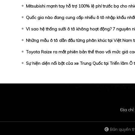
Mitsubishi mạnh tay hỗ trợ 100% lệ phí trước bạ cho nh
Quốc gia nào đang cung cấp nhiều ô tô nhập khẩu nhấ
Vì sao hệ thống sưởi ô tô không hoạt động? 7 nguyên n
Những mẫu ô tô dẫn đầu từng phân khúc tại Việt Nam 
Toyota Raize ra mắt phiên bản thể thao với mức giá cao
Sự hiện diện nổi bật của xe Trung Quốc tại Triển lãm Ô 
Địa chỉ
Bản quyền t