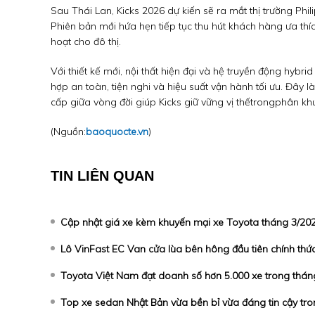
Sau Thái Lan, Kicks 2026 dự kiến sẽ ra mắt thị trường Phi
Phiên bản mới hứa hẹn tiếp tục thu hút khách hàng ưa thíc
hoạt cho đô thị.
Với thiết kế mới, nội thất hiện đại và hệ truyền động hyb
hợp an toàn, tiện nghi và hiệu suất vận hành tối ưu. Đây 
cấp giữa vòng đời giúp Kicks giữ vững vị thế
trong
phân khú
(Nguồn:
baoquocte.vn
)
TIN LIÊN QUAN
Cập nhật giá xe kèm khuyến mại xe Toyota tháng 3/20
Lô VinFast EC Van cửa lùa bên hông đầu tiên chính thứ
Toyota Việt Nam đạt doanh số hơn 5.000 xe trong thán
Top xe sedan Nhật Bản vừa bền bỉ vừa đáng tin cậy tro