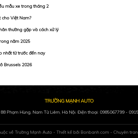
iều mẫu xe trong tháng 2
t cho Việt Nam?
hân thường gặp và cách xử lý
trong năm 2025
 nhất từ trước đến nay
tô Brussels 2026
TRƯỜNG MẠNH AUTO
: 88 Phạm Hùng, Nam Từ Liêm, Hà Nội. Điện thoại: 0985067799 - 09
huộc về Trường Mạnh Auto -
Thiết kế bởi
Bonbanh.com - Chuyên tran