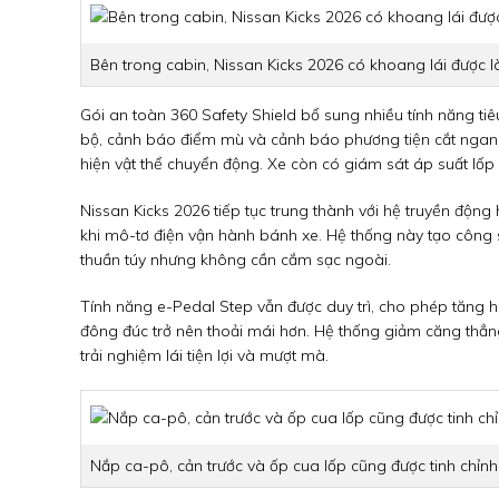
Bên trong cabin, Nissan Kicks 2026 có khoang lái được 
Gói an toàn 360 Safety Shield bổ sung nhiều tính năng t
bộ, cảnh báo điểm mù và cảnh báo phương tiện cắt ngang
hiện vật thể chuyển động. Xe còn có giám sát áp suất lốp
Nissan Kicks 2026 tiếp tục trung thành với hệ truyền động
khi mô-tơ điện vận hành bánh xe. Hệ thống này tạo công
thuần túy nhưng không cần cắm sạc ngoài.
Tính năng e-Pedal Step vẫn được duy trì, cho phép tăng 
đông đúc trở nên thoải mái hơn. Hệ thống giảm căng thẳng
trải nghiệm lái tiện lợi và mượt mà.
Nắp ca-pô, cản trước và ốp cua lốp cũng được tinh chỉn