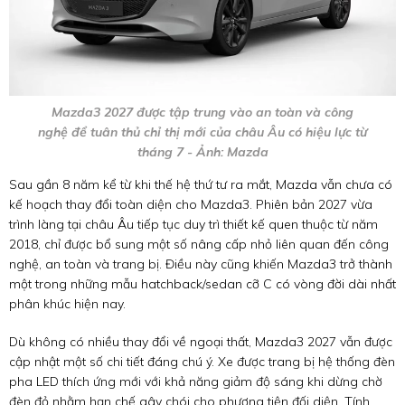
Mazda3 2027 được tập trung vào an toàn và công
nghệ để tuân thủ chỉ thị mới của châu Âu có hiệu lực từ
tháng 7 - Ảnh: Mazda
Sau gần 8 năm kể từ khi thế hệ thứ tư ra mắt, Mazda vẫn chưa có
kế hoạch thay đổi toàn diện cho Mazda3. Phiên bản 2027 vừa
trình làng tại châu Âu tiếp tục duy trì thiết kế quen thuộc từ năm
2018, chỉ được bổ sung một số nâng cấp nhỏ liên quan đến công
nghệ, an toàn và trang bị. Điều này cũng khiến Mazda3 trở thành
một trong những mẫu hatchback/sedan cỡ C có vòng đời dài nhất
phân khúc hiện nay.
Dù không có nhiều thay đổi về ngoại thất, Mazda3 2027 vẫn được
cập nhật một số chi tiết đáng chú ý. Xe được trang bị hệ thống đèn
pha LED thích ứng mới với khả năng giảm độ sáng khi dừng chờ
đèn đỏ nhằm hạn chế gây chói cho phương tiện đối diện. Tính