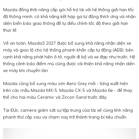
Mazda đồng thời nâng cấp gói hỗ trợ lái với hệ thống giới hạn tốc
độ thông minh, có khả năng kết hợp ga tự động thích ứng và nhận
diện biển báo giao thông để tự điều chỉnh tốc độ theo giới hạn
thực tế.
Về an toàn, Mazda3 2027 được bổ sung khả năng nhận diện xe
máy và giao lộ cho hệ thống phanh khẩn cấp tự động (AEB), bên
cạnh khả năng phát hiện ô tô, người đi bộ và xe đạp như trước. Hệ
thống cảnh báo điểm mù cũng được cải thiện khả năng nhận diện
xe máy khi chuyển làn.
Mazda cũng bổ sung màu sơn Aero Grey mới - từng xuất hiện
trên các mẫu Mazda MX-5, Mazda CX-5 và Mazda 6e - để thay
thế cho hai màu Ceramic và Zircon Sand trước đây.
Tại Đức, camera giám sát sự tập trung của tài xế cùng tính năng
phanh thứ cấp sau va chạm nay trở thành trang bị tiêu chuẩn.