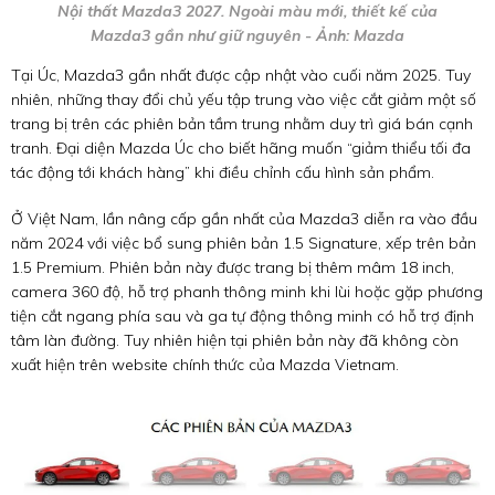
Nội thất Mazda3 2027. Ngoài màu mới, thiết kế của
Mazda3 gần như giữ nguyên - Ảnh: Mazda
Tại Úc, Mazda3 gần nhất được cập nhật vào cuối năm 2025. Tuy
nhiên, những thay đổi chủ yếu tập trung vào việc cắt giảm một số
trang bị trên các phiên bản tầm trung nhằm duy trì giá bán cạnh
tranh. Đại diện Mazda Úc cho biết hãng muốn “giảm thiểu tối đa
tác động tới khách hàng” khi điều chỉnh cấu hình sản phẩm.
Ở Việt Nam, lần nâng cấp gần nhất của Mazda3 diễn ra vào đầu
năm 2024 với việc bổ sung phiên bản 1.5 Signature, xếp trên bản
1.5 Premium. Phiên bản này được trang bị thêm mâm 18 inch,
camera 360 độ, hỗ trợ phanh thông minh khi lùi hoặc gặp phương
tiện cắt ngang phía sau và ga tự động thông minh có hỗ trợ định
tâm làn đường. Tuy nhiên hiện tại phiên bản này đã không còn
xuất hiện trên website chính thức của Mazda Vietnam.