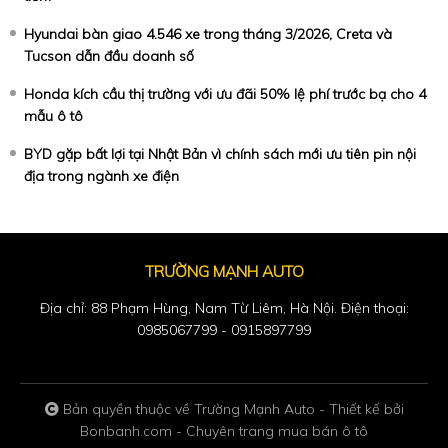
Hyundai bàn giao 4.546 xe trong tháng 3/2026, Creta và
Tucson dẫn đầu doanh số
Honda kích cầu thị trường với ưu đãi 50% lệ phí trước bạ cho 4
mẫu ô tô
BYD gặp bất lợi tại Nhật Bản vì chính sách mới ưu tiên pin nội
địa trong ngành xe điện
TRƯỜNG MẠNH AUTO
Địa chỉ: 88 Phạm Hùng, Nam Từ Liêm, Hà Nội. Điện thoại:
0985067799 - 0915897799
Bản quyền thuộc về Trường Mạnh Auto -
Thiết kế bởi
Bonbanh.com - Chuyên trang mua bán ô tô