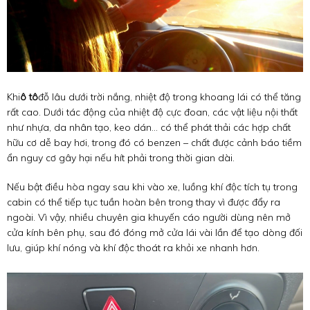
Khi
ô tô
đỗ lâu dưới trời nắng, nhiệt độ trong khoang lái có thể tăng
rất cao. Dưới tác động của nhiệt độ cực đoan, các vật liệu nội thất
như nhựa, da nhân tạo, keo dán… có thể phát thải các hợp chất
hữu cơ dễ bay hơi, trong đó có benzen – chất được cảnh báo tiềm
ẩn nguy cơ gây hại nếu hít phải trong thời gian dài.
Nếu bật điều hòa ngay sau khi vào xe, luồng khí độc tích tụ trong
cabin có thể tiếp tục tuần hoàn bên trong thay vì được đẩy ra
ngoài. Vì vậy, nhiều chuyên gia khuyến cáo người dùng nên mở
cửa kính bên phụ, sau đó đóng mở cửa lái vài lần để tạo dòng đối
lưu, giúp khí nóng và khí độc thoát ra khỏi xe nhanh hơn.