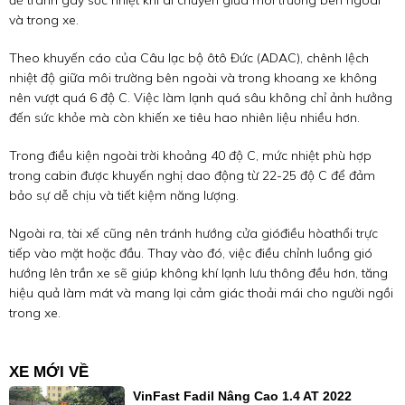
để tránh gây sốc nhiệt khi di chuyển giữa môi trường bên ngoài
và trong xe.
Theo khuyến cáo của Câu lạc bộ ôtô Đức (ADAC), chênh lệch
nhiệt độ giữa môi trường bên ngoài và trong khoang xe không
nên vượt quá 6 độ C. Việc làm lạnh quá sâu không chỉ ảnh hưởng
đến sức khỏe mà còn khiến xe tiêu hao nhiên liệu nhiều hơn.
Trong điều kiện ngoài trời khoảng 40 độ C, mức nhiệt phù hợp
trong cabin được khuyến nghị dao động từ 22-25 độ C để đảm
bảo sự dễ chịu và tiết kiệm năng lượng.
Ngoài ra, tài xế cũng nên tránh hướng cửa gióđiều hòathổi trực
tiếp vào mặt hoặc đầu. Thay vào đó, việc điều chỉnh luồng gió
hướng lên trần xe sẽ giúp không khí lạnh lưu thông đều hơn, tăng
hiệu quả làm mát và mang lại cảm giác thoải mái cho người ngồi
trong xe.
XE MỚI VỀ
VinFast Fadil Nâng Cao 1.4 AT 2022