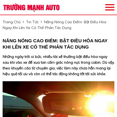
Trang Chủ
Tin Tức
Nắng Nóng Cao Điểm: Bật Điều Hòa
Ngay Khi Lên Xe Có Thể Phản Tác Dụng
NẮNG NÓNG CAO ĐIỂM: BẬT ĐIỀU HÒA NGAY
KHI LÊN XE CÓ THỂ PHẢN TÁC DỤNG
Những ngày trời oi bức, nhiều tài xế thường bật điều hòa ngay
sau khi vào xe để xua tan cảm giác nóng nực trong cabin. Dù vậy,
theo khuyến cáo từ chuyên gia, việc làm này chưa hẳn mang lại
hiệu quả tối ưu và còn có thể tác động không tốt tới sức khỏe.