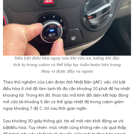
Nếu bật
điều hòa
ngay sau khi vào xe, luồng khí độc
tích tụ trong cabin có thể tiếp tục tuần hoàn bên trong
thay vì được đẩy ra ngoài
Theo thử nghiệm của Liên đoàn ôtô Nhật Bản (JAF), việc chỉ bật
điều hòa ở chế độ làm lạnh tối đa cần khoảng 10 phút để hạ nhiệt
khoang lái. Trong khi đó, thao tác mở kính đối diện kết hợp đóng
mở cửa lái khoảng 5 lần có thể giúp nhiệt độ trong cabin giảm
ngay khoảng 7 độ C chỉ sau thời gian ngắn.
Sau khoảng 30 giây thông gió, tài xế mới nên khởi động xe và
bậtđiều hòa. Tuy nhiên, mức nhiệt cũng không nên cài quá thấp