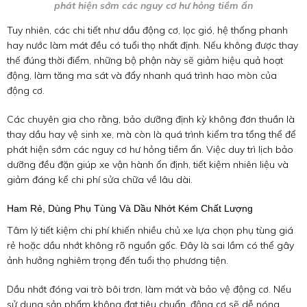
phát hiện sớm các nguy cơ hư hỏng tiềm ẩn
Tuy nhiên, các chi tiết như dầu động cơ, lọc gió, hệ thống phanh
hay nước làm mát đều có tuổi thọ nhất định. Nếu không được thay
thế đúng thời điểm, những bộ phận này sẽ giảm hiệu quả hoạt
động, làm tăng ma sát và đẩy nhanh quá trình hao mòn của
động cơ.
Các chuyên gia cho rằng, bảo dưỡng định kỳ không đơn thuần là
thay dầu hay vệ sinh xe, mà còn là quá trình kiểm tra tổng thể để
phát hiện sớm các nguy cơ hư hỏng tiềm ẩn. Việc duy trì lịch bảo
dưỡng đều đặn giúp xe vận hành ổn định, tiết kiệm nhiên liệu và
giảm đáng kể chi phí sửa chữa về lâu dài.
Ham Rẻ, Dùng Phụ Tùng Và Dầu Nhớt Kém Chất Lượng
Tâm lý tiết kiệm chi phí khiến nhiều chủ xe lựa chọn phụ tùng giá
rẻ hoặc dầu nhớt không rõ nguồn gốc. Đây là sai lầm có thể gây
ảnh hưởng nghiêm trọng đến tuổi thọ phương tiện.
Dầu nhớt đóng vai trò bôi trơn, làm mát và bảo vệ động cơ. Nếu
sử dụng sản phẩm không đạt tiêu chuẩn, động cơ sẽ dễ nóng