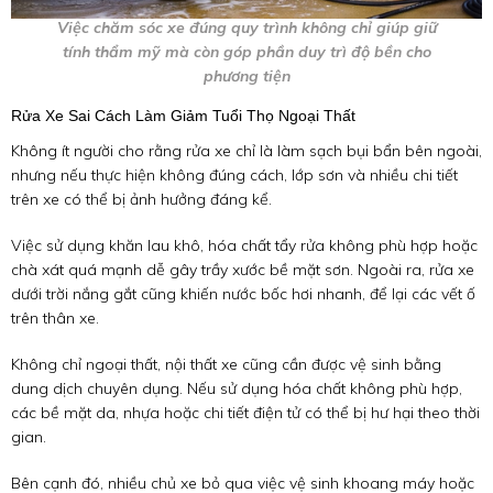
Việc chăm sóc xe đúng quy trình không chỉ giúp giữ
tính thẩm mỹ mà còn góp phần duy trì độ bền cho
phương tiện
Rửa Xe Sai Cách Làm Giảm Tuổi Thọ Ngoại Thất
Không ít người cho rằng rửa xe chỉ là làm sạch bụi bẩn bên ngoài,
nhưng nếu thực hiện không đúng cách, lớp sơn và nhiều chi tiết
trên xe có thể bị ảnh hưởng đáng kể.
Việc sử dụng khăn lau khô, hóa chất tẩy rửa không phù hợp hoặc
chà xát quá mạnh dễ gây trầy xước bề mặt sơn. Ngoài ra, rửa xe
dưới trời nắng gắt cũng khiến nước bốc hơi nhanh, để lại các vết ố
trên thân xe.
Không chỉ ngoại thất, nội thất xe cũng cần được vệ sinh bằng
dung dịch chuyên dụng. Nếu sử dụng hóa chất không phù hợp,
các bề mặt da, nhựa hoặc chi tiết điện tử có thể bị hư hại theo thời
gian.
Bên cạnh đó, nhiều chủ xe bỏ qua việc vệ sinh khoang máy hoặc