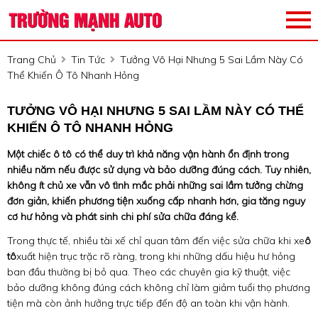
Trang Chủ
Tin Tức
Tưởng Vô Hại Nhưng 5 Sai Lầm Này Có
Thể Khiến Ô Tô Nhanh Hỏng
TƯỞNG VÔ HẠI NHƯNG 5 SAI LẦM NÀY CÓ THỂ
KHIẾN Ô TÔ NHANH HỎNG
Một chiếc ô tô có thể duy trì khả năng vận hành ổn định trong
nhiều năm nếu được sử dụng và bảo dưỡng đúng cách. Tuy nhiên,
không ít chủ xe vẫn vô tình mắc phải những sai lầm tưởng chừng
đơn giản, khiến phương tiện xuống cấp nhanh hơn, gia tăng nguy
cơ hư hỏng và phát sinh chi phí sửa chữa đáng kể.
Trong thực tế, nhiều tài xế chỉ quan tâm đến việc sửa chữa khi xe
ô
tô
xuất hiện trục trặc rõ ràng, trong khi những dấu hiệu hư hỏng
ban đầu thường bị bỏ qua. Theo các chuyên gia kỹ thuật, việc
bảo dưỡng không đúng cách không chỉ làm giảm tuổi thọ phương
tiện mà còn ảnh hưởng trực tiếp đến độ an toàn khi vận hành.