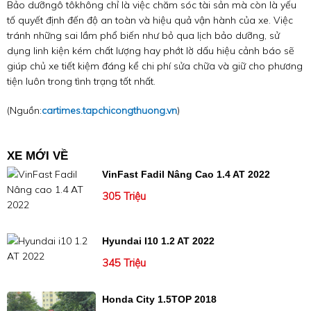
Bảo dưỡngô tôkhông chỉ là việc chăm sóc tài sản mà còn là yếu
tố quyết định đến độ an toàn và hiệu quả vận hành của xe. Việc
tránh những sai lầm phổ biến như bỏ qua lịch bảo dưỡng, sử
dụng linh kiện kém chất lượng hay phớt lờ dấu hiệu cảnh báo sẽ
giúp chủ xe tiết kiệm đáng kể chi phí sửa chữa và giữ cho phương
tiện luôn trong tình trạng tốt nhất.
(Nguồn:
cartimes.tapchicongthuong.vn
)
XE MỚI VỀ
VinFast Fadil Nâng Cao 1.4 AT 2022
305 Triệu
Hyundai I10 1.2 AT 2022
345 Triệu
Honda City 1.5TOP 2018