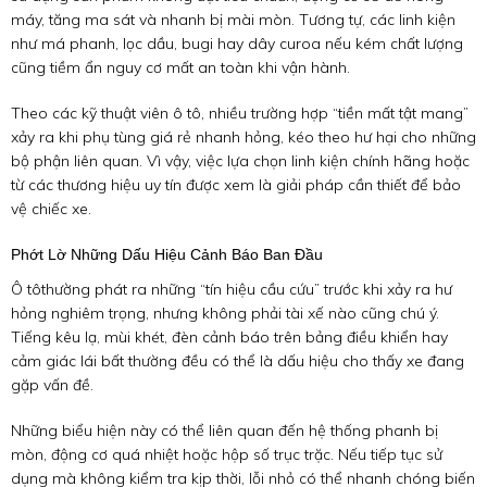
máy, tăng ma sát và nhanh bị mài mòn. Tương tự, các linh kiện
như má phanh, lọc dầu, bugi hay dây curoa nếu kém chất lượng
cũng tiềm ẩn nguy cơ mất an toàn khi vận hành.
Theo các kỹ thuật viên ô tô, nhiều trường hợp “tiền mất tật mang”
xảy ra khi phụ tùng giá rẻ nhanh hỏng, kéo theo hư hại cho những
bộ phận liên quan. Vì vậy, việc lựa chọn linh kiện chính hãng hoặc
từ các thương hiệu uy tín được xem là giải pháp cần thiết để bảo
vệ chiếc xe.
Phớt Lờ Những Dấu Hiệu Cảnh Báo Ban Đầu
Ô tôthường phát ra những “tín hiệu cầu cứu” trước khi xảy ra hư
hỏng nghiêm trọng, nhưng không phải tài xế nào cũng chú ý.
Tiếng kêu lạ, mùi khét, đèn cảnh báo trên bảng điều khiển hay
cảm giác lái bất thường đều có thể là dấu hiệu cho thấy xe đang
gặp vấn đề.
Những biểu hiện này có thể liên quan đến hệ thống phanh bị
mòn, động cơ quá nhiệt hoặc hộp số trục trặc. Nếu tiếp tục sử
dụng mà không kiểm tra kịp thời, lỗi nhỏ có thể nhanh chóng biến