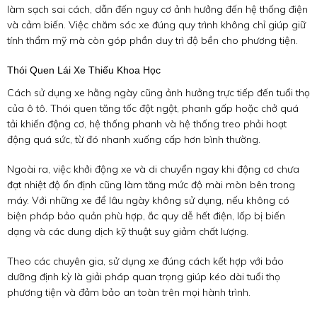
làm sạch sai cách, dẫn đến nguy cơ ảnh hưởng đến hệ thống điện
và cảm biến. Việc chăm sóc xe đúng quy trình không chỉ giúp giữ
tính thẩm mỹ mà còn góp phần duy trì độ bền cho phương tiện.
Thói Quen Lái Xe Thiếu Khoa Học
Cách sử dụng xe hằng ngày cũng ảnh hưởng trực tiếp đến tuổi thọ
của ô tô. Thói quen tăng tốc đột ngột, phanh gấp hoặc chở quá
tải khiến động cơ, hệ thống phanh và hệ thống treo phải hoạt
động quá sức, từ đó nhanh xuống cấp hơn bình thường.
Ngoài ra, việc khởi động xe và di chuyển ngay khi động cơ chưa
đạt nhiệt độ ổn định cũng làm tăng mức độ mài mòn bên trong
máy. Với những xe để lâu ngày không sử dụng, nếu không có
biện pháp bảo quản phù hợp, ắc quy dễ hết điện, lốp bị biến
dạng và các dung dịch kỹ thuật suy giảm chất lượng.
Theo các chuyên gia, sử dụng xe đúng cách kết hợp với bảo
dưỡng định kỳ là giải pháp quan trọng giúp kéo dài tuổi thọ
phương tiện và đảm bảo an toàn trên mọi hành trình.